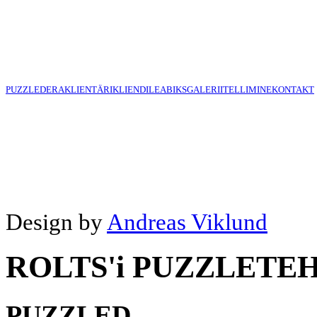
PUZZLED
ERAKLIENT
ÄRIKLIENDILE
ABIKS
GALERII
TELLIMINE
KONTAKT
Design by
Andreas Viklund
ROLTS'i PUZZLETE
PUZZLED