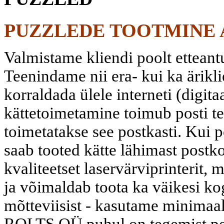
PUZZLEDE TOOTMINE A
Valmistame kliendi poolt etteantud
Teenindame nii era- kui ka ärikli
korraldada ülele interneti (digit
kättetoimetamine toimub posti te
toimetatakse see postkasti. Kui
saab tooted kätte lähimast postko
kvaliteetset laservärviprinterit,
ja võimaldab toota ka väikesi ko
mõtteviisist - kasutame minimaal
ROLTS OÜ puhul on tegemist per